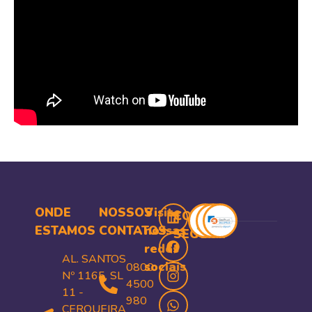
ONDE
NOSSOS
Visite
COMPRA
ESTAMOS
CONTATOS
nossas
SEGURA
redes
AL. SANTOS
sociais
0800
Nº 1165, SL
4500
11 -
980
CERQUEIRA