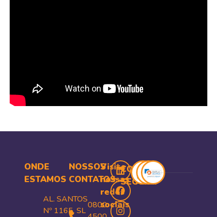
ONDE
NOSSOS
Visite
COMPRA
ESTAMOS
CONTATOS
nossas
SEGURA
redes
AL. SANTOS
sociais
0800
Nº 1165, SL
4500