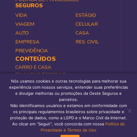
SEGUROS
VIDA
ESTÁGIO
VIAGEM
CELULAR
AUTO
CASA
EMPRESA
RES. CIVIL
PREVIDÊNCIA
CONTEÚDOS
CARRO E CASA
FINANÇAS PESSOAIS
Nós usamos cookies e outras tecnologias para melhorar sua
NEGÓCIOS
experiência com nossos serviços, entender suas preferências
SAÚDE E BEM-ESTAR
e divulgar melhorias ou promoções da Oeste Seguros e
TODOS
parceiros.
PERGUNTAS FREQUENTES
Não identificamos usuários e estamos em conformidade com
os principais regulamentos brasileiros sobre privacidade e
proteção de dados, como a LGPD e o Marco Civil da Internet.
Ao clicar em “Seguir", você concorda com nossa
Política de
COPYRIGHT 2000 OESTE CORRETORA DE SEGUROS LTDA. V.2R
Privacidade e Termos de Uso
TODOS OS DIREITOS RESERVADOS – CNPJ 64.610.991/0001-07 –