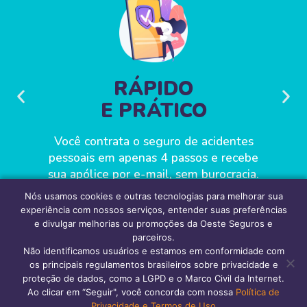
RÁPIDO
E PRÁTICO
Você contrata o seguro de acidentes
O
gio
pessoais em apenas 4 passos e recebe
 e
sua apólice por e-mail, sem burocracia.
ês.
Nós usamos cookies e outras tecnologias para melhorar sua
experiência com nossos serviços, entender suas preferências
e divulgar melhorias ou promoções da Oeste Seguros e
parceiros.
Não identificamos usuários e estamos em conformidade com
os principais regulamentos brasileiros sobre privacidade e
proteção de dados, como a LGPD e o Marco Civil da Internet.
POR QUE VOCÊ
Ao clicar em “Seguir", você concorda com nossa
Política de
Privacidade e Termos de Uso